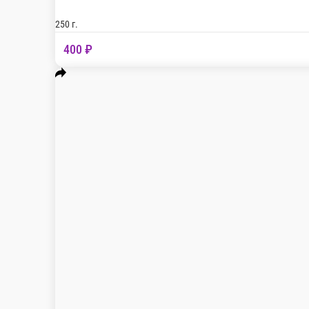
Пельмени куриные в сливочном соусе
Мука, яйца, вода, масло растительное, соль. Цы
250 г.
400 ₽