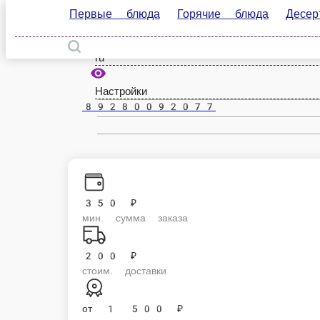
Первые блюда
Горячие блюда
Десерты
К
Невинномысск
ru
Настройки
89280092077
350 ₽
мин. сумма заказа
200 ₽
стоим. доставки
от
1 500 ₽