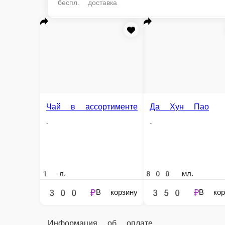
беспл. доставка
Да Хун Пао
Пуэр
Чай в ассортименте
-
-
-
1 л.
800 мл.
800 мл.
300 ₽
350 ₽
350 ₽
В корзину
В корзину
В ко
Информация об оплате