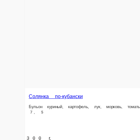
Харчо
Бульон говяжий, говядина, рис, томаты, лук, грецкий орех, соль, аджика
300 г.
450 ₽
Информация об оплате