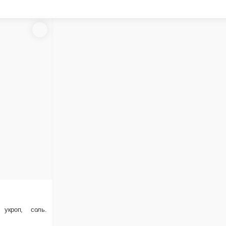
 Скандинавская
н рыбный, соус сливочный, минтай, картофель, томаты, лук, перец сладкий, соль, укроп.