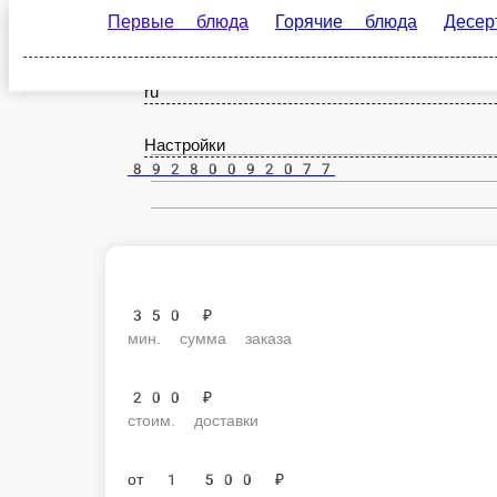
Первые блюда
Горячие блюда
Десерты
К
Невинномысск
ru
Настройки
89280092077
350 ₽
мин. сумма заказа
200 ₽
стоим. доставки
от
1 500 ₽