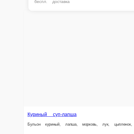
беспл. доставка
Куриный суп-лапша
Бульон куриный, лапша, морковь, лук, цыпленок, укроп, соль.
Уха
Бульо